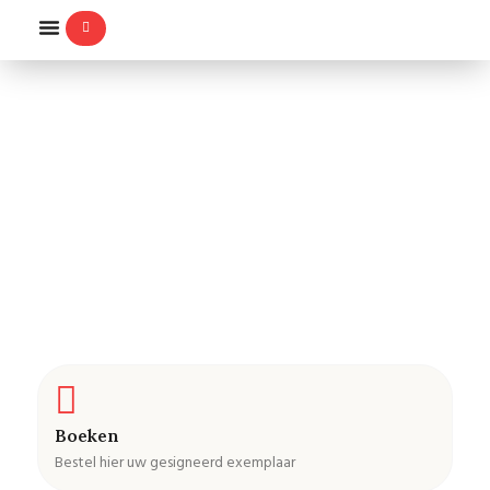
WILLEMS-ORDE
Ridder Militaire Willems-Orde
Boeken
Bestel hier uw gesigneerd exemplaar