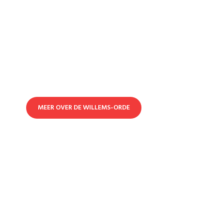
Militaire Willems-Orde
De Militaire Willems-Orde, kortweg MWO, is een
Nederlandse militaire onderscheiding en tevens de
oudste en hoogste Nederlandse ridderorde. Beeld: ANP
MEER OVER DE WILLEMS-ORDE
Lezingen
Majoor Marco Kroon spreekt o.a. over leiderschap,
teamwork, kameraadschap, loyaliteit en het opereren
onder extreme omstandigheden.