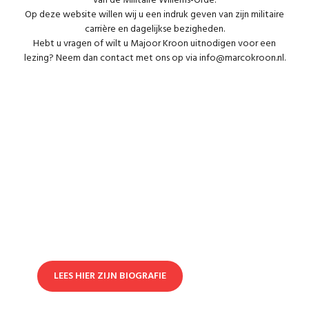
van de Militaire Willems-Orde.
Op deze website willen wij u een indruk geven van zijn militaire
carrière en dagelijkse bezigheden.
Hebt u vragen of wilt u Majoor Kroon uitnodigen voor een
lezing? Neem dan contact met ons op via
info@marcokroon.nl
.
Biografie
Majoor Marco Kroon (Den Bosch, 15 juli 1970) is sinds
september 2020 werkzaam bij Staf Commando
Landstrijdkrachten als stafofficier veteranenzaken en
post-actieven.
LEES HIER ZIJN BIOGRAFIE