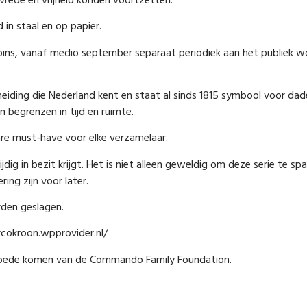
 vrede en vrijheid konden voortzetten.
in staal en op papier.
 coins, vanaf medio september separaat periodiek aan het publiek
heiding die Nederland kent en staat al sinds 1815 symbool voor d
n begrenzen in tijd en ruimte.
are must-have voor elke verzamelaar.
ijdig in bezit krijgt. Het is niet alleen geweldig om deze serie te s
ng zijn voor later.
rden geslagen.
arcokroon.wpprovider.nl/
 goede komen van de Commando Family Foundation.