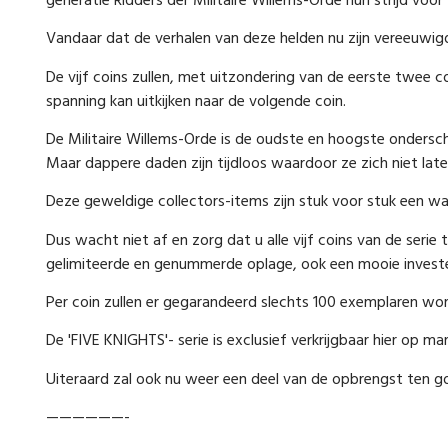
generatie Ridders der Militaire Willems-Orde hun strijd voor
Vandaar dat de verhalen van deze helden nu zijn vereeuwigd 
De vijf coins zullen, met uitzondering van de eerste twee
spanning kan uitkijken naar de volgende coin.
De Militaire Willems-Orde is de oudste en hoogste ondersc
Maar dappere daden zijn tijdloos waardoor ze zich niet late
Deze geweldige collectors-items zijn stuk voor stuk een w
Dus wacht niet af en zorg dat u alle vijf coins van de serie t
gelimiteerde en genummerde oplage, ook een mooie investeri
Per coin zullen er gegarandeerd slechts 100 exemplaren wo
De 'FIVE KNIGHTS'- serie is exclusief verkrijgbaar hier op m
Uiteraard zal ook nu weer een deel van de opbrengst ten
——————-