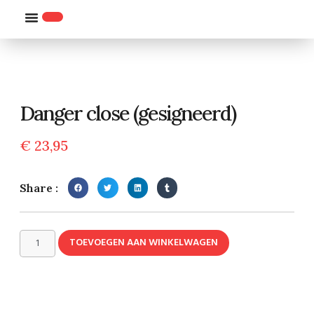
WILLEMS-ORDE
Danger close (gesigneerd)
€
23,95
Share :
TOEVOEGEN AAN WINKELWAGEN