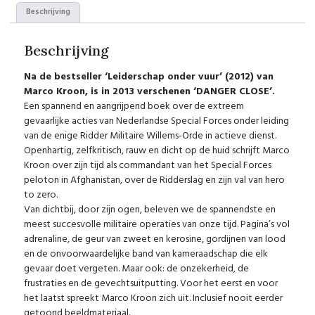
Beschrijving
Beschrijving
Na de bestseller ‘Leiderschap onder vuur’ (2012) van
Marco Kroon, is in 2013 verschenen ‘DANGER CLOSE’.
Een spannend en aangrijpend boek over de extreem
gevaarlijke acties van Nederlandse Special Forces onder leiding
van de enige Ridder Militaire Willems-Orde in actieve dienst.
Openhartig, zelfkritisch, rauw en dicht op de huid schrijft Marco
Kroon over zijn tijd als commandant van het Special Forces
peloton in Afghanistan, over de Ridderslag en zijn val van hero
to zero.
Van dichtbij, door zijn ogen, beleven we de spannendste en
meest succesvolle militaire operaties van onze tijd. Pagina’s vol
adrenaline, de geur van zweet en kerosine, gordijnen van lood
en de onvoorwaardelijke band van kameraadschap die elk
gevaar doet vergeten. Maar ook: de onzekerheid, de
frustraties en de gevechtsuitputting. Voor het eerst en voor
het laatst spreekt Marco Kroon zich uit. Inclusief nooit eerder
getoond beeldmateriaal.