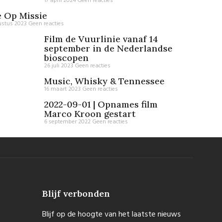
17 april 2024
Geen reacties
 Op Missie
ustus 2023
Geen reacties
Film de Vuurlinie vanaf 14
september in de Nederlandse
bioscopen
26 juli 2023
Geen reacties
Music, Whisky & Tennessee
16 maart 2023
Geen reacties
2022-09-01 | Opnames film
Marco Kroon gestart
6 september 2022
Geen reacties
Blijf verbonden
Blijf op de hoogte van het laatste nieuws