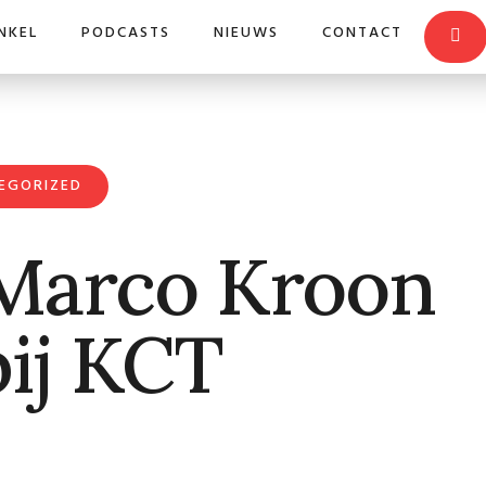
NKEL
PODCASTS
NIEUWS
CONTACT
EGORIZED
 Marco Kroon
ij KCT