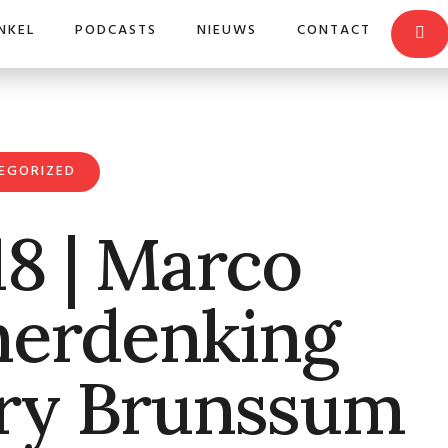
NKEL
PODCASTS
NIEUWS
CONTACT
EGORIZED
8 | Marco
herdenking
ry Brunssum