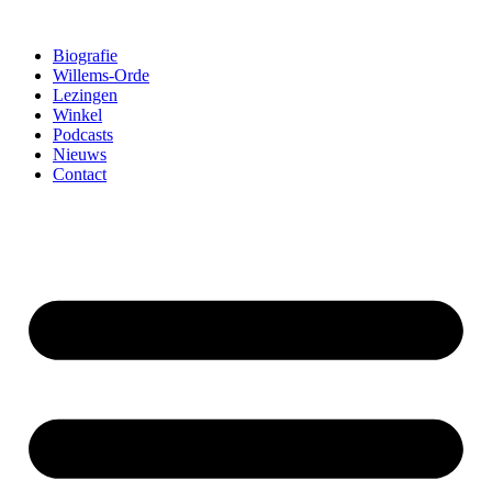
Ga
naar
Biografie
de
Willems-Orde
inhoud
Lezingen
Winkel
Podcasts
Nieuws
Contact