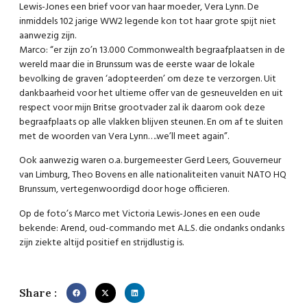
Lewis-Jones een brief voor van haar moeder, Vera Lynn. De
inmiddel
s 102 jarige WW2 legende kon tot haar grote spijt niet
aanwezig zijn.
Marco: “er zijn zo’n 13.000 Commonwealth begraafplaatsen in de
wereld maar die in Brunssum was de eerste waar de lokale
bevolking de graven ‘adopteerden’ om deze te verzorgen. Uit
dankbaarheid voor het ultieme offer van de gesneuvelden en uit
respect voor mijn Britse grootvader zal ik daarom ook deze
begraafplaats op alle vlakken blijven steunen. En om af te sluiten
met de woorden van Vera Lynn….we’ll meet again”.
Ook aanwezig waren o.a. burgemeester Gerd Leers, Gouverneur
van Limburg, Theo Bovens en alle nationaliteiten vanuit NATO HQ
Brunssum, vertegenwoordigd door hoge officieren.
Op de foto’s Marco met Victoria Lewis-Jones en een oude
bekende: Arend, oud-commando met A.L.S. die ondanks ondanks
zijn ziekte altijd positief en strijdlustig is.
Share :