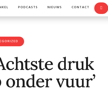
NKEL
PODCASTS
NIEUWS
CONTACT
EGORIZED
 Achtste druk
 onder vuur’