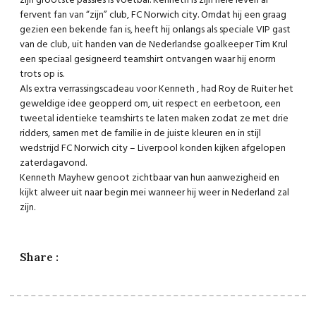
zijn grootste passies is voetbal. Kenneth is zijn hele leven al
fer
vent fan van “zijn” club, FC Norwich city. Omdat hij een graag
gezien een bekende fan is, heeft hij onlangs als speciale VIP gast
van de club, uit handen van de Nederlandse goalkeeper Tim Krul
een speciaal gesigneerd teamshirt ontvangen waar hij enorm
trots op is.
Als extra verrassingscadeau voor Kenneth , had Roy de Ruiter het
geweldige idee geopperd om, uit respect en eerbetoon, een
tweetal identieke teamshirts te laten maken zodat ze met drie
ridders, samen met de familie in de juiste kleuren en in stijl
wedstrijd FC Norwich city – Liverpool konden kijken afgelopen
zaterdagavond.
Kenneth Mayhew genoot zichtbaar van hun aanwezigheid en
kijkt alweer uit naar begin mei wanneer hij weer in Nederland zal
zijn.
Share :