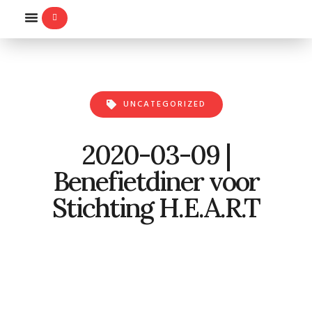
WILLEMS-ORDE
UNCATEGORIZED
2020-03-09 |
Benefietdiner voor
Stichting H.E.A.R.T