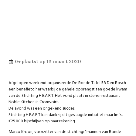
Geplaatst op
13 maart 2020
Afgelopen weekend organiseerde De Ronde Tafel 58 Den Bosch
een benefietdiner waarbij de gehele opbrengst ten goede kwam
van de Stichting H.E.A.R.T. Het vond plaats in sterrenrestaurant
Noble Kitchen in Cromvoirt.
De avond was een ongekend succes.
Stichting H.E.A.R.T kan dankzij dit geslaagde initiatief maar liefst
€25.000 bijschrijven op haar rekening.
Marco Kroon, voorzitter van de stichting: “mannen van Ronde