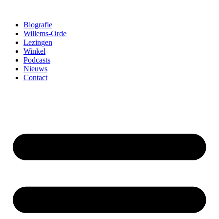
Ga
naar
Biografie
de
Willems-Orde
inhoud
Lezingen
Winkel
Podcasts
Nieuws
Contact